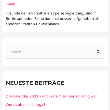
Klauß
Freunde der alkoholfreien Speisebegleitung, sind in
Berlin auf jeden Fall schon mal besser aufgehoben als in
anderen Städten Deutschlands.
S
u
c
h
e
NEUESTE BEITRÄGE
n
n
Dry Calendar 2023 – und warum es hier so ruhig war…
a
Wurst, aber nicht egal!
c