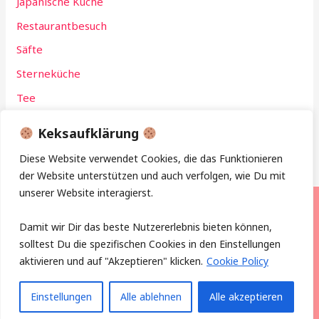
Japanische Küche
Restaurantbesuch
Säfte
Sterneküche
Tee
Weihnachten
Keksaufklärung
Diese Website verwendet Cookies, die das Funktionieren
der Website unterstützen und auch verfolgen, wie Du mit
unserer Website interagierst.
Copyright © 2026 neuetrinkkultur.de
Damit wir Dir das beste Nutzererlebnis bieten können,
solltest Du die spezifischen Cookies in den Einstellungen
Büro für kulinarische Angelegenheiten
aktivieren und auf "Akzeptieren" klicken.
Cookie Policy
Holsteinische Str. 60, 12163 Berlin | Email:
post@neuetrinkkultur.de |
Impressum
Einstellungen
Alle ablehnen
Alle akzeptieren