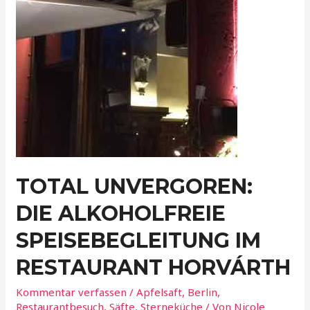
TOTAL UNVERGOREN:
DIE ALKOHOLFREIE
SPEISEBEGLEITUNG IM
RESTAURANT HORVÁRTH
Kommentar verfassen
/
Apfelsaft
,
Berlin
,
Restaurantbesuch
,
Säfte
,
Sterneküche
/ Von
Nicole